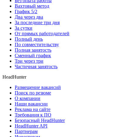
Без опыта работы
Вахтовый метод
График 5/2
Два через два
За последние три дня
За сутки
От прямых работодателей
Полный день
По совместительству
Полная занятость
Сменный график
Три через три
Частичная занятость
HeadHunter
Размещение вакансий
Поиск по резюме
О компании
Наши вакансии
Реклама на сайте
Требования к ПО
Безопасный HeadHunter
HeadHunter API
Партнерам
Инвесторам