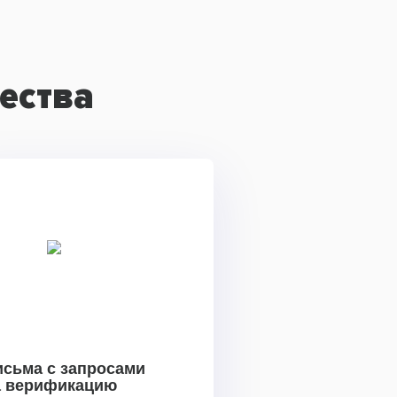
ества
исьма с запросами
а верификацию