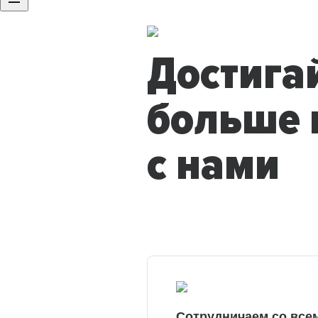
Достига
больше 
с нами
Сотрудничаем со все