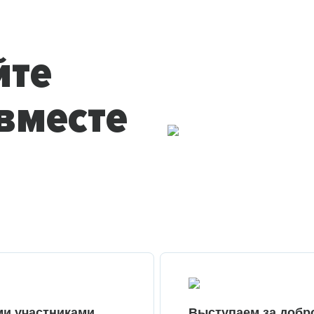
йте
вместе
ми участниками
Выступаем за добр