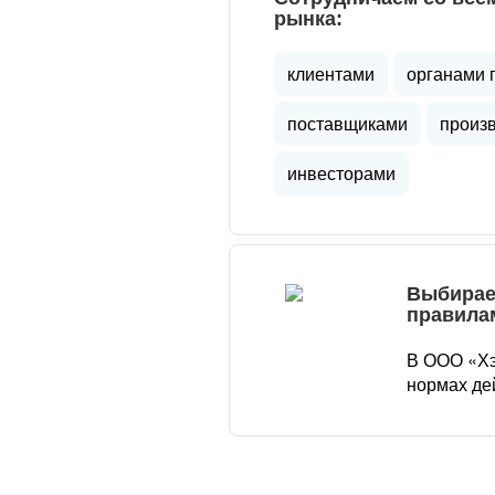
рынка:
клиентами
органами 
поставщиками
произ
инвесторами
Выбирае
правила
В ООО «Хэ
нормах де