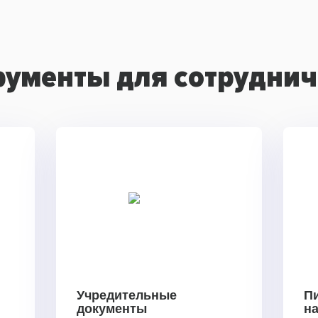
рументы для сотруднич
Учредительные
П
документы
н