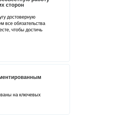
их сторон
угу достоверную
м все обязательства
сте, чтобы достичь
аментированным
ованы на ключевых