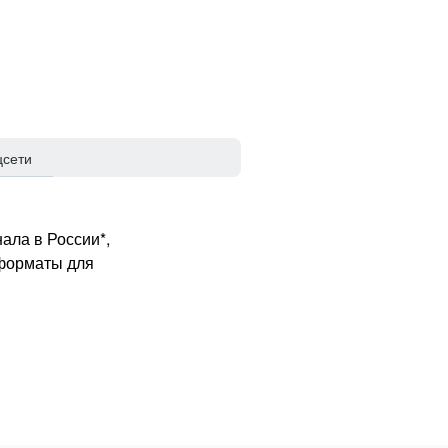
цсети
ала в России*,
 форматы для