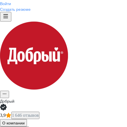
Войти
Создать резюме
Добрый
3,9
1 646 отзывов
О компании