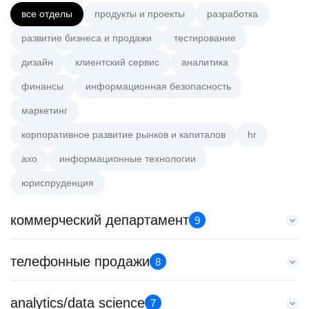
все отделы
продукты и проекты
разработка
развитие бизнеса и продажи
тестирование
дизайн
клиентский сервис
аналитика
финансы
информационная безопасность
маркетинг
корпоративное развитие рынков и капиталов
hr
axo
информационные технологии
юриспруденция
коммерческий департамент
9
Менеджер по работе с ключевыми клиентами (КАМ)
телефонные продажи
8
HeadHunter::Коммерческий департамент
6 авг. 2026
Менеджер по продажам в сегменте среднего и крупного
analytics/data science
з/п не указана
7