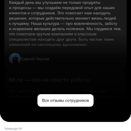
Каждый день мы улучшаем не только продукты
и процессы — мы создаём передовой опыт для наших
клиентов и сотрудников. Это помогает нам находить
решения, которые действительно меняют жизнь людей
к лучшему. Наша культура — про вовлечённость, заботу
и искреннее желание делать полезное. Мы гордимся тем,
что помогаем крутым компаниям и классным
специалистам находить друг друга. Быть частью таких
изменений по‑настоящему вдохновляет.
Сергей Чертов
hh.ru — это не просто работа
Это эмпатичные люди, заслуженные победы и дух
свободы. Мы помогаем миру и создаём лучший сервис
Все отзывы сотрудников
по поиску работы в стране.
Ольга Емельянова
*команда hh