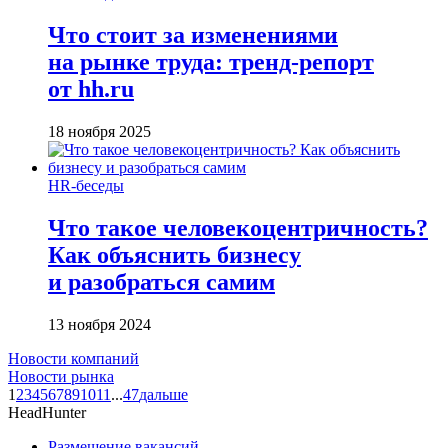
Что стоит за изменениями
на рынке труда: тренд-репорт
от hh.ru
18 ноября 2025
HR-беседы
Что такое человеко­центричность?
Как объяснить бизнесу
и разобраться самим
13 ноября 2024
Новости компаний
Новости рынка
1
2
3
4
5
6
7
8
9
10
11
...
47
дальше
HeadHunter
Размещение вакансий