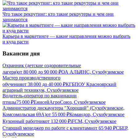
Что такое рекрутинг: кто такие рекрутеры и чем они
занимаются
Карьера в маркетинге — какие направления можно выбрать
и куда расти
Вакансии дня
Охранник (детские оздоровительные
лагеря)
от
80 000
до
90 000
₽
ОА АЛЬЯНС, Сухобузимское
Мастер производственного
обучения
от
38 000
до
40 000
₽
КГБПОУ Красноярский
аграрный техникум, Сухобузимское
Водитель-оператор по вакцинации
птицы
75 000
₽
ЕнисейАгроСоюз, Сухобузимское
Администратор дискаунтера "Хороший" (Сухобузимское,
Комсомольская 69А)
от
55 000
₽
Командор, Сухобузимское
Кухонный работник
от
132 000
₽
iFCM, Сухобузимское
Старший менеджер по работе с клиентами
от
65 940
₽
СБЕР,
Сухобузимское