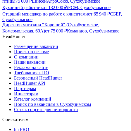
птицы
75 000
₽
ЕнисейАгроСоюз, Сухобузимское
Кухонный работник
от
132 000
₽
iFCM, Сухобузимское
Старший менеджер по работе с клиентами
от
65 940
₽
СБЕР,
Сухобузимское
Директор магазина "Хороший" (Сухобузимское,
Комсомольская, 69А)
от
75 000
₽
Командор, Сухобузимское
HeadHunter
Размещение вакансий
Поиск по резюме
О компании
Наши вакансии
Реклама на сайте
Требования к ПО
Безопасный HeadHunter
HeadHunter API
Партнерам
Инвесторам
Каталог компаний
Поиск по вакансиям в Сухобузимском
Сетка: соцсеть для нетворкинга
Соискателям
hh PRO