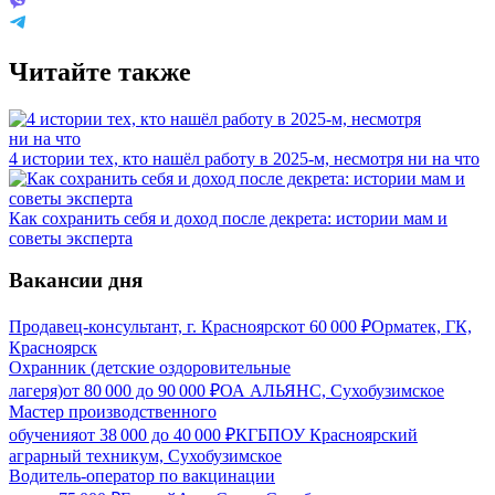
Читайте также
4 истории тех, кто нашёл работу в 2025-м, несмотря ни на что
Как сохранить себя и доход после декрета: истории мам и
советы эксперта
Вакансии дня
Продавец-консультант, г. Красноярск
от
60 000
₽
Орматек, ГК,
Красноярск
Охранник (детские оздоровительные
лагеря)
от
80 000
до
90 000
₽
ОА АЛЬЯНС, Сухобузимское
Мастер производственного
обучения
от
38 000
до
40 000
₽
КГБПОУ Красноярский
аграрный техникум, Сухобузимское
Водитель-оператор по вакцинации